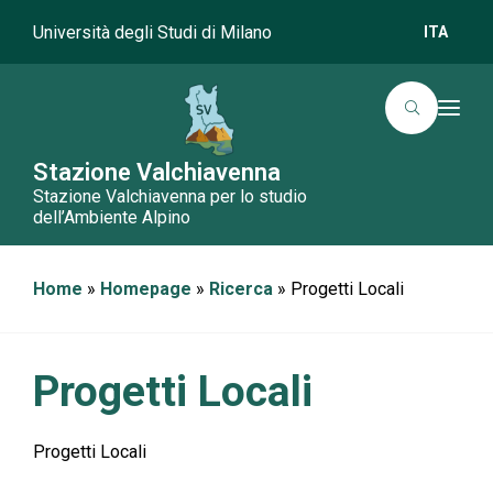
Università degli Studi di Milano
ITA
T
o
g
g
Stazione Valchiavenna
l
Stazione Valchiavenna per lo studio
e
n
dell’Ambiente Alpino
a
v
i
g
Home
»
Homepage
»
Ricerca
»
Progetti Locali
a
t
i
o
n
Progetti Locali
Progetti Locali